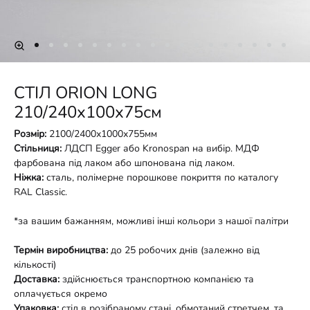
СТІЛ ORION LONG
210/240х100х75см
Розмір:
2100/2400х1000х755мм
Стільниця:
ЛДСП Egger або Kronospan на вибір. МДФ
фарбована під лаком або шпонована під лаком.
Ніжка:
сталь, полімерне порошкове покриття по каталогу
RAL Classic.
*за вашим бажанням, можливі інші кольори з нашої палітри
Термін виробництва:
до 25 робочих днів (залежно від
кількості)
Доставка:
здійснюється транспортною компанією та
оплачується окремо
Упаковка:
стіл в розібраному стані, обмотаний стретчем, та