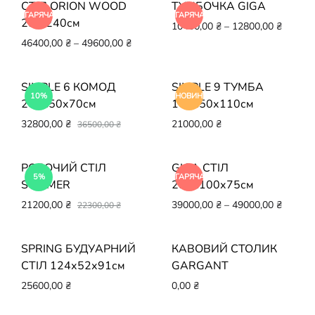
СТІЛ ORION WOOD
ТУМБОЧКА GIGA
ГАРЯЧА
ГАРЯЧА
210/240см
10400,00
₴
–
12800,00
₴
46400,00
₴
–
49600,00
₴
SIMPLE 6 КОМОД
SIMPLE 9 ТУМБА
10%
НОВИНКА
207х50х70см
167х50х110см
32800,00
₴
21000,00
₴
36500,00
₴
РОБОЧИЙ СТІЛ
GIGA СТІЛ
5%
ГАРЯЧА
SUMMER
250х100х75см
21200,00
₴
39000,00
₴
–
49000,00
₴
22300,00
₴
SPRING БУДУАРНИЙ
КАВОВИЙ СТОЛИК
СТІЛ 124х52х91см
GARGANT
25600,00
₴
0,00
₴